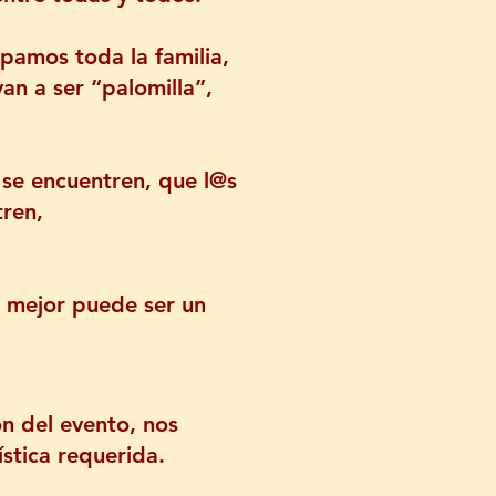
amos toda la familia,
n a ser “palomilla”,
s se encuentren, que l@s
tren,
y mejor puede ser un
n del evento, nos
stica requerida.