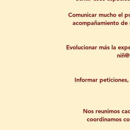
Comunicar mucho el po
acompañamiento de ri
Evolucionar más la exper
niñ@
Informar peticiones,
Nos reunimos cad
coordinamos con