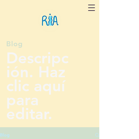
Blog
Descripc
ión. Haz
clic aquí
para
editar.
Blog